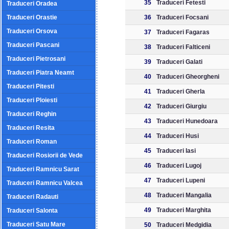
35
Traduceri Fetesti
Traduceri Oradea
Traduceri Orastie
36
Traduceri Focsani
Traduceri Orsova
37
Traduceri Fagaras
Traduceri Pascani
38
Traduceri Falticeni
Traduceri Pietrosani
39
Traduceri Galati
Traduceri Piatra Neamt
40
Traduceri Gheorgheni
Traduceri Pitesti
41
Traduceri Gherla
Traduceri Ploiesti
42
Traduceri Giurgiu
Traduceri Reghin
43
Traduceri Hunedoara
Traduceri Resita
44
Traduceri Husi
Traduceri Roman
45
Traduceri Iasi
Traduceri Rosiorii de Vede
46
Traduceri Lugoj
Traduceri Ramnicu Sarat
47
Traduceri Lupeni
Traduceri Ramnicu Valcea
48
Traduceri Mangalia
Traduceri Radauti
49
Traduceri Marghita
Traduceri Salonta
Traduceri Satu Mare
50
Traduceri Medgidia