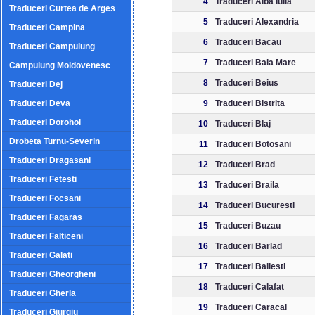
4
Traduceri Alba Iulia
Traduceri Curtea de Arges
5
Traduceri Alexandria
Traduceri Campina
6
Traduceri Bacau
Traduceri Campulung
7
Traduceri Baia Mare
Campulung Moldovenesc
8
Traduceri Beius
Traduceri Dej
Traduceri Deva
9
Traduceri Bistrita
Traduceri Dorohoi
10
Traduceri Blaj
Drobeta Turnu-Severin
11
Traduceri Botosani
Traduceri Dragasani
12
Traduceri Brad
Traduceri Fetesti
13
Traduceri Braila
Traduceri Focsani
14
Traduceri Bucuresti
Traduceri Fagaras
15
Traduceri Buzau
Traduceri Falticeni
16
Traduceri Barlad
Traduceri Galati
17
Traduceri Bailesti
Traduceri Gheorgheni
18
Traduceri Calafat
Traduceri Gherla
19
Traduceri Caracal
Traduceri Giurgiu