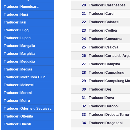
20
Traduceri Caransebes
Traduceri Hunedoara
21
Traduceri Carei
Traduceri Husi
22
Traduceri Calarasi
Traduceri Iasi
Traduceri Lugoj
23
Traduceri Codlea
Traduceri Lupeni
24
Traduceri Constanta
Traduceri Mangalia
25
Traduceri Craiova
Traduceri Marghita
26
Traduceri Curtea de Arg
Traduceri Medgidia
27
Traduceri Campina
Traduceri Medias
28
Traduceri Campulung
Traduceri Miercurea Ciuc
29
Traduceri Campulung M
Traduceri Moinesti
30
Traduceri Dej
Traduceri Moreni
31
Traduceri Deva
Traduceri Motru
32
Traduceri Dorohoi
Traduceri Odorheiu Secuiesc
33
Traduceri Drobeta Turnu
Traduceri Oltenita
34
Traduceri Dragasani
Traduceri Onesti