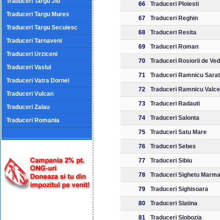
Traduceri Targu Jiu
66
Traduceri Ploiesti
Traduceri Targu Mures
67
Traduceri Reghin
Traduceri Targu Secuiesc
68
Traduceri Resita
Traduceri Tarnaveni
69
Traduceri Roman
Traduceri Urziceni
70
Traduceri Rosiorii de Ve
Traduceri Vaslui
71
Traduceri Ramnicu Sarat
Traduceri Vatra Dornei
72
Traduceri Ramnicu Valc
Traduceri Vulcan
73
Traduceri Radauti
Traduceri Zalau
74
Traduceri Salonta
Traduceri Romania
75
Traduceri Satu Mare
76
Traduceri Sebes
77
Traduceri Sibiu
78
Traduceri Sighetu Marmat
79
Traduceri Sighisoara
80
Traduceri Slatina
81
Traduceri Slobozia