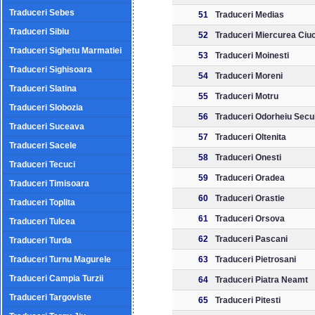
Traduceri Sebes
51
Traduceri Medias
Traduceri Sibiu
52
Traduceri Miercurea Ciu
Traduceri Sighetu Marmatiei
53
Traduceri Moinesti
Traduceri Sighisoara
54
Traduceri Moreni
Traduceri Slatina
55
Traduceri Motru
Traduceri Slobozia
56
Traduceri Odorheiu Secu
Traduceri Suceava
57
Traduceri Oltenita
Traduceri Sacele
58
Traduceri Onesti
Traduceri Tecuci
59
Traduceri Oradea
Traduceri Timisoara
60
Traduceri Orastie
Traduceri Toplita
61
Traduceri Orsova
Traduceri Tulcea
62
Traduceri Pascani
Traduceri Turda
Traduceri Turnu Magurele
63
Traduceri Pietrosani
Traduceri Campia Turzii
64
Traduceri Piatra Neamt
Traduceri Targoviste
65
Traduceri Pitesti