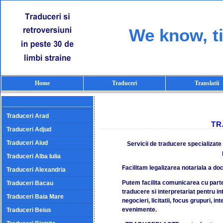
We know, ti
Home
Traduceri
Translatii
Traduceri Arad
TR
Traduceri Adjud
Traduceri Aiud
Servicii de traducere specializate 
Traduceri Alba Iulia
Facilitam legalizarea notariala a doc
Traduceri Alexandria
Putem facilita comunicarea cu parte
Traduceri Bacau
traducere si interpretariat pentru int
Traduceri Baia Mare
negocieri, licitatii, focus grupuri, i
evenimente.
Traduceri Beius