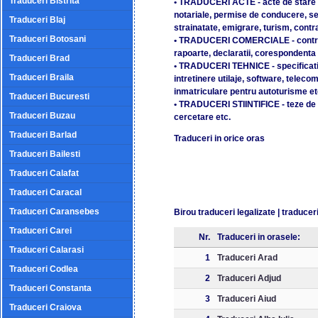
Traduceri Bistrita
• TRADUCERI ACTE - acte de stare civ
notariale, permise de conducere, sent
Traduceri Blaj
strainatate, emigrare, turism, contr
Traduceri Botosani
• TRADUCERI COMERCIALE - contract
rapoarte, declaratii, corespondenta d
Traduceri Brad
• TRADUCERI TEHNICE - specificati
Traduceri Braila
intretinere utilaje, software, telecomu
inmatriculare pentru autoturisme et
Traduceri Bucuresti
• TRADUCERI STIINTIFICE - teze de 
Traduceri Buzau
cercetare etc.
Traduceri Barlad
Traduceri in orice oras
Traduceri Bailesti
Traduceri Calafat
Traduceri Caracal
Traduceri Caransebes
Birou traduceri legalizate
|
traduceri
Traduceri Carei
Nr.
Traduceri in orasele:
Traduceri Calarasi
1
Traduceri Arad
Traduceri Codlea
2
Traduceri Adjud
Traduceri Constanta
3
Traduceri Aiud
Traduceri Craiova