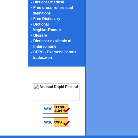
• Dictionar medical
• Free cross-referenced
definitions
• Free Dictionary
• Dictionar
Maghiar-Roman
• Glosare
• Dictionar explicativ al
limbii romane
• CPPC - Examene pentru
traducatori