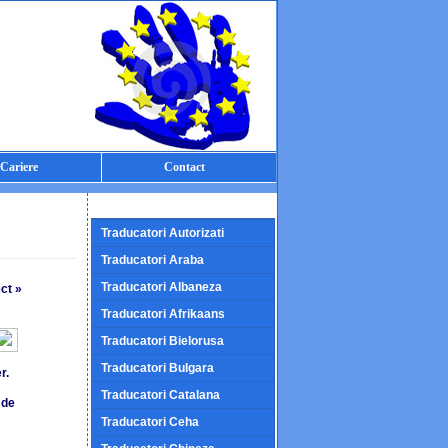
Cariere
Contact
Traducatori Autorizati
Traducatori Araba
Traducatori Albaneza
ect »
Traducatori Afrikaans
Traducatori Bielorusa
Traducatori Bulgara
r.
Traducatori Catalana
 de
Traducatori Ceha