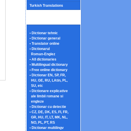
Turkish Translations
• Dictionar tehnic
• Dictionar general
• Translator online
• Dictionarul
Roman-Englez
• All dictionaries
• Multilingual dictionary
• Free online dictionary
• Dictionar EN, SP, FR,
HU, GE, RU, LAtin, PL,
SU, etc
• Dictionare explicative
ale limbii romane si
engleze
• Dictionar cu detectie
• CZ, DE, DK, ES, FI, FR,
GR, HU, IT, LT, MK, NL,
NO, PL, PT, RS
• Dictionar multilingv