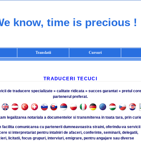
e know, time is precious !
Translatii
Cursuri
TRADUCERI TECUCI
icii de traducere specializate » calitate ridicata » succes garantat » pretul cor
partenerul preferat.
tam legalizarea notariala a documentelor si transmiterea in toata tara, prin curie
 facilita comunicarea cu partenerii dumneavoastra straini, oferindu-va servicii
ere si interpretariat pentru intalniri de afaceri, conferinte, seminarii, delegatii,
eri, licitatii, focus grupuri, interviuri, emigrare, pentru angajare sau diverse