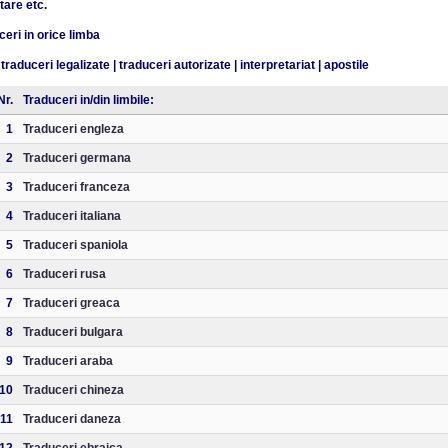
tare etc.
eri in orice limba
traduceri legalizate
|
traduceri autorizate
|
interpretariat
|
apostile
Nr.
Traduceri in/din limbile:
1
Traduceri engleza
2
Traduceri germana
3
Traduceri franceza
4
Traduceri italiana
5
Traduceri spaniola
6
Traduceri rusa
7
Traduceri greaca
8
Traduceri bulgara
9
Traduceri araba
10
Traduceri chineza
11
Traduceri daneza