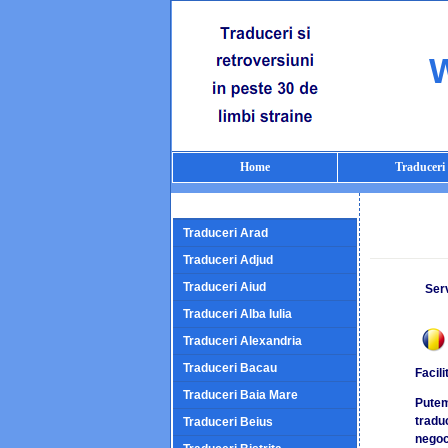
W
Home
Traduceri
Traduceri Arad
Traduceri Adjud
Traduceri Aiud
Serv
Traduceri Alba Iulia
Traduceri Alexandria
Traduceri Bacau
Facili
Traduceri Baia Mare
Putem
traduc
Traduceri Beius
negoci