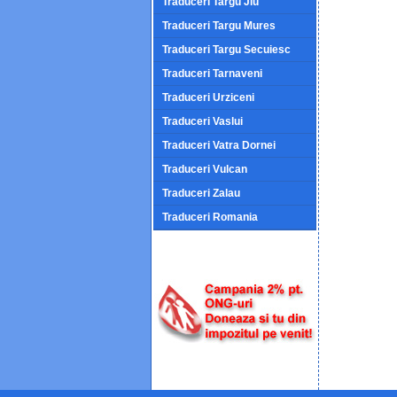
Traduceri Targu Jiu
Traduceri Targu Mures
Traduceri Targu Secuiesc
Traduceri Tarnaveni
Traduceri Urziceni
Traduceri Vaslui
Traduceri Vatra Dornei
Traduceri Vulcan
Traduceri Zalau
Traduceri Romania