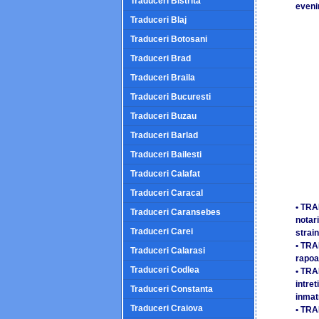
Traduceri Bistrita
eveni
Traduceri Blaj
Traduceri Botosani
Traduceri Brad
Traduceri Braila
Traduceri Bucuresti
Traduceri Buzau
Traduceri Barlad
Traduceri Bailesti
Traduceri Calafat
Traduceri Caracal
• TRA
Traduceri Caransebes
notari
Traduceri Carei
strain
• TRA
Traduceri Calarasi
rapoar
Traduceri Codlea
• TRA
intret
Traduceri Constanta
inmat
Traduceri Craiova
• TRA