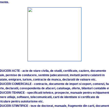
mente.
DUCERI ACTE - acte de stare civila, de studii, certificate, caziere, documente
ale, permise de conducere, sentinte judecatoresti, invitatii pentru calatorii in
atate, emigrare, turism, contracte de munca, declaratii de valoare etc.
DUCERI COMERCIALE - contracte, documente de import si export, comenzi, fac
te, declaratii, corespondenta de afaceri, cataloage, oferte, bilanturi contabile e
DUCERI TEHNICE - specificatii tehnice, prospecte, manuale pentru echipament
inere utilaje, software, telecomunicatii, carti de identitate si certificate de
riculare pentru autoturisme etc.
DUCERI STIINTIFICE - teze de doctorat, manuale, fragmente din carti, documen