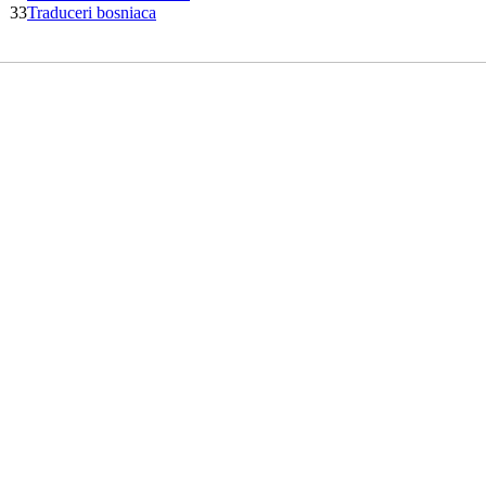
33
Traduceri bosniaca