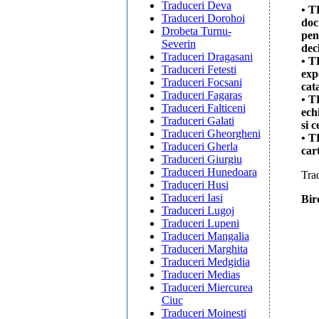
Traduceri Deva
• T
Traduceri Dorohoi
doc
Drobeta Turnu-
pen
Severin
dec
Traduceri Dragasani
• T
Traduceri Fetesti
exp
Traduceri Focsani
cat
Traduceri Fagaras
• T
Traduceri Falticeni
ech
Traduceri Galati
si 
Traduceri Gheorgheni
• T
Traduceri Gherla
car
Traduceri Giurgiu
Traduceri Hunedoara
Trad
Traduceri Husi
Traduceri Iasi
Bir
Traduceri Lugoj
Traduceri Lupeni
Traduceri Mangalia
Traduceri Marghita
Traduceri Medgidia
Traduceri Medias
Traduceri Miercurea
Ciuc
Traduceri Moinesti