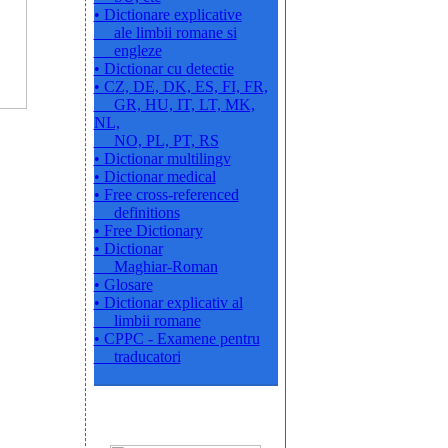
• Dictionare explicative
ale limbii romane si
engleze
• Dictionar cu detectie
• CZ, DE, DK, ES, FI, FR,
GR, HU, IT, LT, MK,
NL,
NO, PL, PT, RS
• Dictionar multilingv
• Dictionar medical
• Free cross-referenced
definitions
• Free Dictionary
• Dictionar
Maghiar-Roman
• Glosare
• Dictionar explicativ al
limbii romane
• CPPC - Examene pentru
traducatori