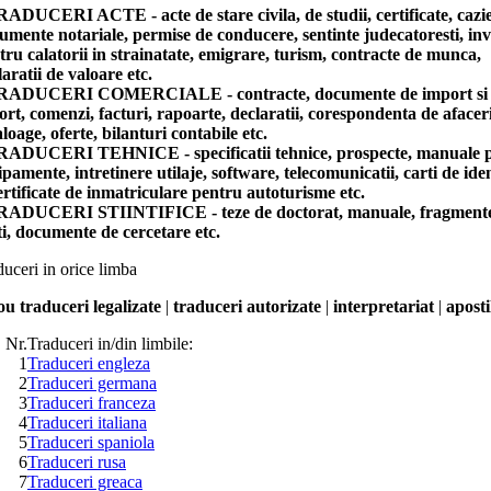
RADUCERI ACTE - acte de stare civila, de studii, certificate, cazie
umente notariale, permise de conducere, sentinte judecatoresti, invi
tru calatorii in strainatate, emigrare, turism, contracte de munca,
laratii de valoare etc.
RADUCERI COMERCIALE - contracte, documente de import si
ort, comenzi, facturi, rapoarte, declaratii, corespondenta de afaceri
aloage, oferte, bilanturi contabile etc.
RADUCERI TEHNICE - specificatii tehnice, prospecte, manuale 
ipamente, intretinere utilaje, software, telecomunicatii, carti de iden
certificate de inmatriculare pentru autoturisme etc.
RADUCERI STIINTIFICE - teze de doctorat, manuale, fragmente
ti, documente de cercetare etc.
uceri in orice limba
ou traduceri legalizate
|
traduceri autorizate
|
interpretariat
|
aposti
Nr.
Traduceri in/din limbile:
1
Traduceri engleza
2
Traduceri germana
3
Traduceri franceza
4
Traduceri italiana
5
Traduceri spaniola
6
Traduceri rusa
7
Traduceri greaca