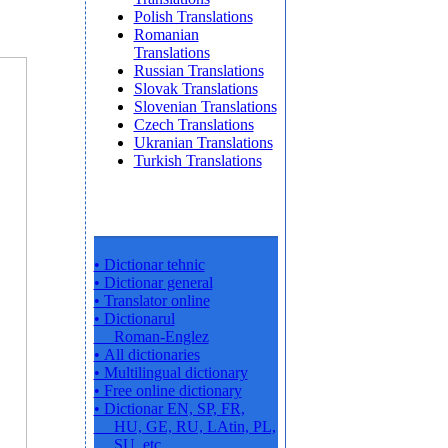
Polish Translations
Romanian
Translations
Russian Translations
Slovak Translations
Slovenian Translations
Czech Translations
Ukranian Translations
Turkish Translations
• Dictionar tehnic
• Dictionar general
• Translator online
• Dictionarul
Roman-Englez
• All dictionaries
• Multilingual dictionary
• Free online dictionary
• Dictionar EN, SP, FR,
HU, GE, RU, LAtin, PL,
SU, etc