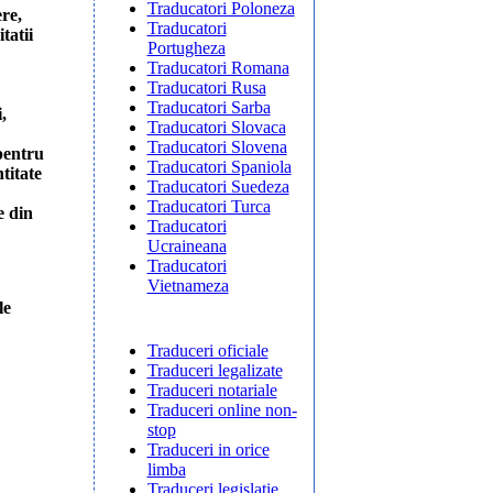
Traducatori Poloneza
re,
Traducatori
tatii
Portugheza
Traducatori Romana
Traducatori Rusa
Traducatori Sarba
,
Traducatori Slovaca
Traducatori Slovena
pentru
Traducatori Spaniola
titate
Traducatori Suedeza
Traducatori Turca
 din
Traducatori
Ucraineana
Traducatori
Vietnameza
le
Traduceri oficiale
Traduceri legalizate
Traduceri notariale
Traduceri online non-
stop
Traduceri in orice
limba
Traduceri legislatie