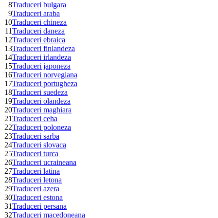
8
Traduceri bulgara
9
Traduceri araba
10
Traduceri chineza
11
Traduceri daneza
12
Traduceri ebraica
13
Traduceri finlandeza
14
Traduceri irlandeza
15
Traduceri japoneza
16
Traduceri norvegiana
17
Traduceri portugheza
18
Traduceri suedeza
19
Traduceri olandeza
20
Traduceri maghiara
21
Traduceri ceha
22
Traduceri poloneza
23
Traduceri sarba
24
Traduceri slovaca
25
Traduceri turca
26
Traduceri ucraineana
27
Traduceri latina
28
Traduceri letona
29
Traduceri azera
30
Traduceri estona
31
Traduceri persana
32
Traduceri macedoneana