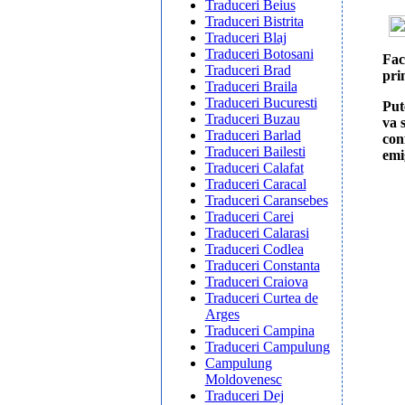
Traduceri Beius
Traduceri Bistrita
Traduceri Blaj
Traduceri Botosani
Fac
Traduceri Brad
pri
Traduceri Braila
Traduceri Bucuresti
Put
Traduceri Buzau
va 
Traduceri Barlad
conf
Traduceri Bailesti
emi
Traduceri Calafat
Traduceri Caracal
Traduceri Caransebes
Traduceri Carei
Traduceri Calarasi
Traduceri Codlea
Traduceri Constanta
Traduceri Craiova
Traduceri Curtea de
Arges
Traduceri Campina
Traduceri Campulung
Campulung
Moldovenesc
Traduceri Dej