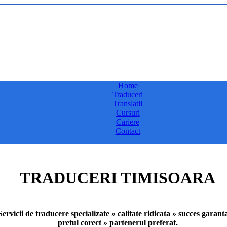
Home
Traduceri
Translatii
Cursuri
Cariere
Contact
TRADUCERI TIMISOARA
Servicii de traducere specializate » calitate ridicata » succes garant
pretul corect » partenerul preferat.