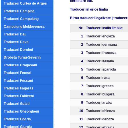
cercetare etc.
Traduceri Curtea de Arges
Traduceri in orice limba
Traduceri Campina
Birou traduceri legalizate
|
traduceri
Traduceri Campulung
Campulung Moldovenesc
Nr.
Traduceri in/din limbile:
Traduceri Dej
1
Traduceri engleza
Traduceri Deva
2
Traduceri germana
Traduceri Dorohoi
3
Traduceri franceza
Drobeta Turnu-Severin
4
Traduceri italiana
Traduceri Dragasani
5
Traduceri spaniola
Traduceri Fetesti
6
Traduceri rusa
Traduceri Focsani
7
Traduceri greaca
Traduceri Fagaras
8
Traduceri bulgara
Traduceri Falticeni
9
Traduceri araba
Traduceri Galati
10
Traduceri chineza
Traduceri Gheorgheni
Traduceri Gherla
11
Traduceri daneza
Traduceri Giurgiu
12
Traduceri ebraica