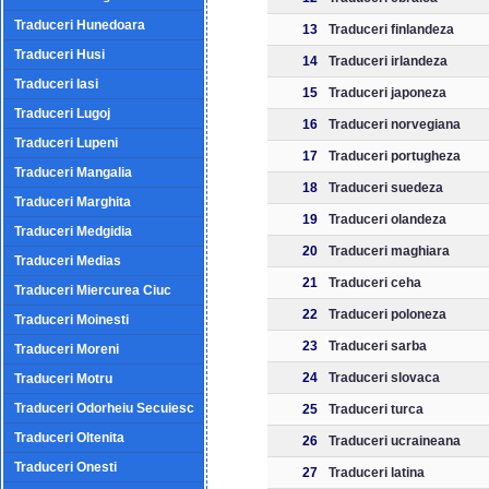
Traduceri Hunedoara
13
Traduceri finlandeza
Traduceri Husi
14
Traduceri irlandeza
Traduceri Iasi
15
Traduceri japoneza
Traduceri Lugoj
16
Traduceri norvegiana
Traduceri Lupeni
17
Traduceri portugheza
Traduceri Mangalia
18
Traduceri suedeza
Traduceri Marghita
19
Traduceri olandeza
Traduceri Medgidia
20
Traduceri maghiara
Traduceri Medias
21
Traduceri ceha
Traduceri Miercurea Ciuc
22
Traduceri poloneza
Traduceri Moinesti
23
Traduceri sarba
Traduceri Moreni
24
Traduceri slovaca
Traduceri Motru
Traduceri Odorheiu Secuiesc
25
Traduceri turca
Traduceri Oltenita
26
Traduceri ucraineana
Traduceri Onesti
27
Traduceri latina