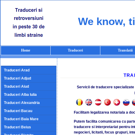
We know, ti
Home
Traduceri
Translatii
Traduceri Arad
TRA
Traduceri Adjud
Traduceri Aiud
Servicii de traducere specializate 
Traduceri Alba Iulia
Traduceri Alexandria
Traduceri Bacau
Facilitam legalizarea notariala a doc
Traduceri Baia Mare
Putem facilita comunicarea cu parte
traducere si interpretariat pentru int
Traduceri Beius
negocieri, licitatii, focus grupuri, i