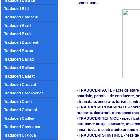
Traduceri Bistrita
evenimente.
Traduceri Blaj
Traduceri Botosani
Traduceri Brad
Traduceri Braila
Traduceri Bucuresti
Traduceri Buzau
Traduceri Barlad
Traduceri Bailesti
Traduceri Calafat
Traduceri Caracal
• TRADUCERI ACTE - acte de stare civ
Traduceri Caransebes
notariale, permise de conducere, sent
Traduceri Carei
strainatate, emigrare, turism, contr
• TRADUCERI COMERCIALE - contract
Traduceri Calarasi
rapoarte, declaratii, corespondenta d
Traduceri Codlea
• TRADUCERI TEHNICE - specificati
intretinere utilaje, software, telecomu
Traduceri Constanta
inmatriculare pentru autoturisme et
Traduceri Craiova
• TRADUCERI STIINTIFICE - teze de 