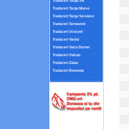
Traduceri Targu Jiu
Traduceri Targu Mures
Traduceri Targu Secuiesc
Traduceri Tarnaveni
Traduceri Urziceni
Traduceri Vaslui
Traduceri Vatra Dornei
Traduceri Vulcan
Traduceri Zalau
Traduceri Romania