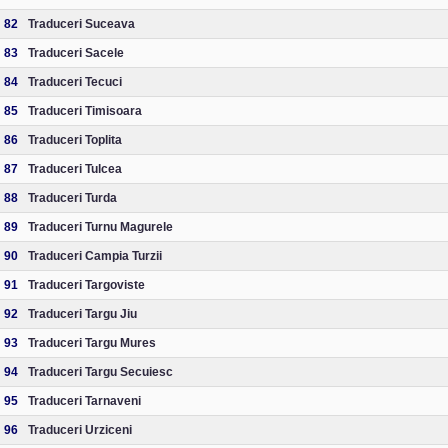
82
Traduceri Suceava
83
Traduceri Sacele
84
Traduceri Tecuci
85
Traduceri Timisoara
86
Traduceri Toplita
87
Traduceri Tulcea
88
Traduceri Turda
89
Traduceri Turnu Magurele
90
Traduceri Campia Turzii
91
Traduceri Targoviste
92
Traduceri Targu Jiu
93
Traduceri Targu Mures
94
Traduceri Targu Secuiesc
95
Traduceri Tarnaveni
96
Traduceri Urziceni