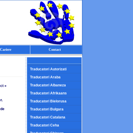
Cariere
Contact
Traducatori Autorizati
Traducatori Araba
Traducatori Albaneza
ect »
Traducatori Afrikaans
r.
Traducatori Bielorusa
 de
Traducatori Bulgara
Traducatori Catalana
Traducatori Ceha