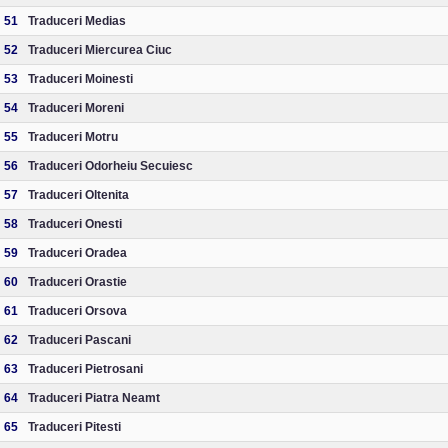
51
Traduceri Medias
52
Traduceri Miercurea Ciuc
53
Traduceri Moinesti
54
Traduceri Moreni
55
Traduceri Motru
56
Traduceri Odorheiu Secuiesc
57
Traduceri Oltenita
58
Traduceri Onesti
59
Traduceri Oradea
60
Traduceri Orastie
61
Traduceri Orsova
62
Traduceri Pascani
63
Traduceri Pietrosani
64
Traduceri Piatra Neamt
65
Traduceri Pitesti