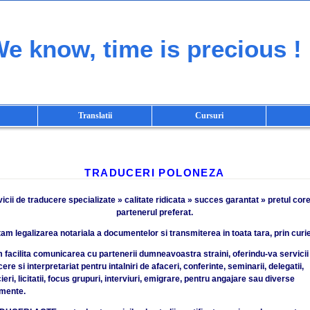
e know, time is precious !
Translatii
Cursuri
TRADUCERI POLONEZA
icii de traducere specializate » calitate ridicata » succes garantat » pretul cor
partenerul preferat.
tam legalizarea notariala a documentelor si transmiterea in toata tara, prin curie
 facilita comunicarea cu partenerii dumneavoastra straini, oferindu-va servicii
ere si interpretariat pentru intalniri de afaceri, conferinte, seminarii, delegatii,
eri, licitatii, focus grupuri, interviuri, emigrare, pentru angajare sau diverse
mente.