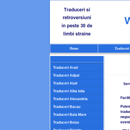
W
Home
Traduceri
Traduceri Arad
Traduceri Adjud
Traduceri Aiud
Serv
Traduceri Alba Iulia
Facili
Traduceri Alexandria
Putem
Traduceri Bacau
traduc
Traduceri Baia Mare
negoci
eveni
Traduceri Beius