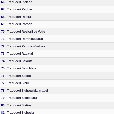
66
Traduceri Ploiesti
67
Traduceri Reghin
68
Traduceri Resita
69
Traduceri Roman
70
Traduceri Rosiorii de Vede
71
Traduceri Ramnicu Sarat
72
Traduceri Ramnicu Valcea
73
Traduceri Radauti
74
Traduceri Salonta
75
Traduceri Satu Mare
76
Traduceri Sebes
77
Traduceri Sibiu
78
Traduceri Sighetu Marmatiei
79
Traduceri Sighisoara
80
Traduceri Slatina
81
Traduceri Slobozia