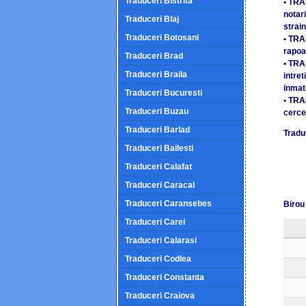
Traduceri Bistrita
• TRA
notari
Traduceri Blaj
strain
Traduceri Botosani
• TRA
rapoar
Traduceri Brad
• TRA
Traduceri Braila
intret
inmat
Traduceri Bucuresti
• TRA
Traduceri Buzau
cerce
Traduceri Barlad
Traduc
Traduceri Bailesti
Traduceri Calafat
Traduceri Caracal
Traduceri Caransebes
Birou 
Traduceri Carei
Traduceri Calarasi
Traduceri Codlea
Traduceri Constanta
Traduceri Craiova