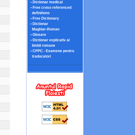
• Dictionar medical
• Free cross-referenced
definitions
• Free Dictionary
• Dictionar
Maghiar-Roman
• Glosare
• Dictionar explicativ al
limbii romane
• CPPC - Examene pentru
traducatori