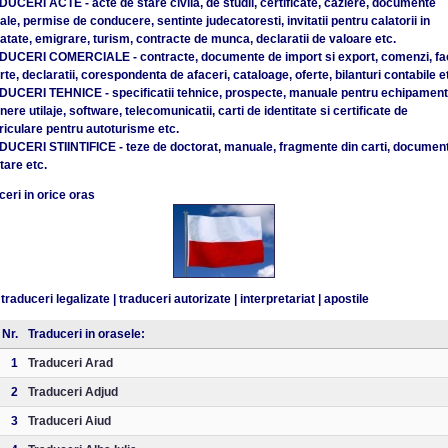
DUCERI ACTE - acte de stare civila, de studii, certificate, caziere, documente
ale, permise de conducere, sentinte judecatoresti, invitatii pentru calatorii in
atate, emigrare, turism, contracte de munca, declaratii de valoare etc.
DUCERI COMERCIALE - contracte, documente de import si export, comenzi, fac
te, declaratii, corespondenta de afaceri, cataloage, oferte, bilanturi contabile e
DUCERI TEHNICE - specificatii tehnice, prospecte, manuale pentru echipament
inere utilaje, software, telecomunicatii, carti de identitate si certificate de
riculare pentru autoturisme etc.
DUCERI STIINTIFICE - teze de doctorat, manuale, fragmente din carti, documen
tare etc.
eri in orice oras
traduceri legalizate
|
traduceri autorizate
|
interpretariat
|
apostile
Nr.
Traduceri in orasele:
1
Traduceri Arad
2
Traduceri Adjud
3
Traduceri Aiud