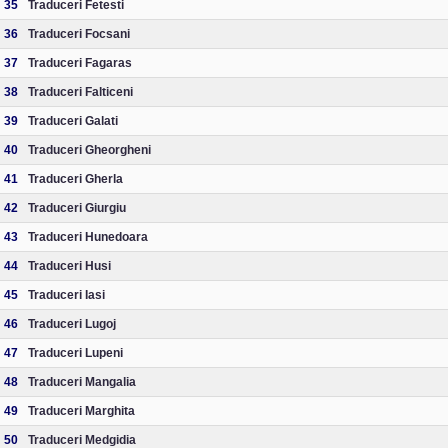
35
Traduceri Fetesti
36
Traduceri Focsani
37
Traduceri Fagaras
38
Traduceri Falticeni
39
Traduceri Galati
40
Traduceri Gheorgheni
41
Traduceri Gherla
42
Traduceri Giurgiu
43
Traduceri Hunedoara
44
Traduceri Husi
45
Traduceri Iasi
46
Traduceri Lugoj
47
Traduceri Lupeni
48
Traduceri Mangalia
49
Traduceri Marghita
50
Traduceri Medgidia