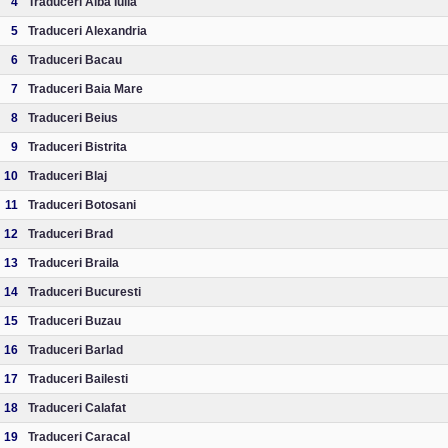
4
Traduceri Alba Iulia
5
Traduceri Alexandria
6
Traduceri Bacau
7
Traduceri Baia Mare
8
Traduceri Beius
9
Traduceri Bistrita
10
Traduceri Blaj
11
Traduceri Botosani
12
Traduceri Brad
13
Traduceri Braila
14
Traduceri Bucuresti
15
Traduceri Buzau
16
Traduceri Barlad
17
Traduceri Bailesti
18
Traduceri Calafat
19
Traduceri Caracal