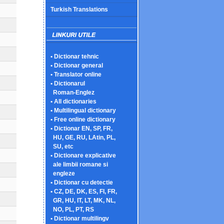
Turkish Translations
• Dictionar tehnic
• Dictionar general
• Translator online
• Dictionarul
Roman-Englez
• All dictionaries
• Multilingual dictionary
• Free online dictionary
• Dictionar EN, SP, FR,
HU, GE, RU, LAtin, PL,
SU, etc
• Dictionare explicative
ale limbii romane si
engleze
• Dictionar cu detectie
• CZ, DE, DK, ES, FI, FR,
GR, HU, IT, LT, MK, NL,
NO, PL, PT, RS
• Dictionar multilingv