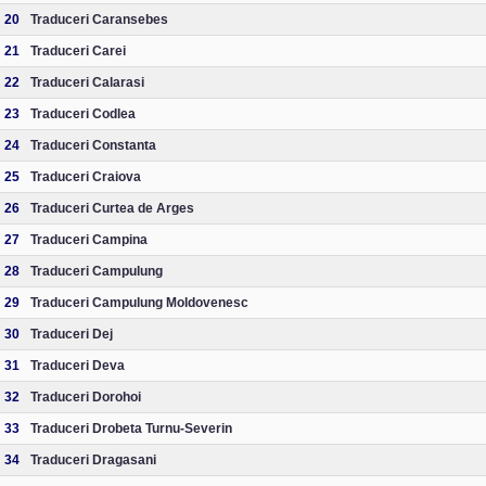
20
Traduceri Caransebes
21
Traduceri Carei
22
Traduceri Calarasi
23
Traduceri Codlea
24
Traduceri Constanta
25
Traduceri Craiova
26
Traduceri Curtea de Arges
27
Traduceri Campina
28
Traduceri Campulung
29
Traduceri Campulung Moldovenesc
30
Traduceri Dej
31
Traduceri Deva
32
Traduceri Dorohoi
33
Traduceri Drobeta Turnu-Severin
34
Traduceri Dragasani