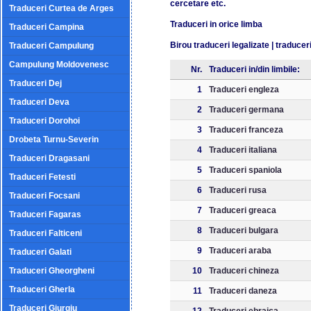
cercetare etc.
Traduceri Curtea de Arges
Traduceri in orice limba
Traduceri Campina
Birou traduceri legalizate
|
traduceri
Traduceri Campulung
Campulung Moldovenesc
Nr.
Traduceri in/din limbile:
Traduceri Dej
1
Traduceri engleza
Traduceri Deva
2
Traduceri germana
Traduceri Dorohoi
3
Traduceri franceza
Drobeta Turnu-Severin
4
Traduceri italiana
Traduceri Dragasani
5
Traduceri spaniola
Traduceri Fetesti
6
Traduceri rusa
Traduceri Focsani
7
Traduceri greaca
Traduceri Fagaras
8
Traduceri bulgara
Traduceri Falticeni
9
Traduceri araba
Traduceri Galati
Traduceri Gheorgheni
10
Traduceri chineza
Traduceri Gherla
11
Traduceri daneza
Traduceri Giurgiu