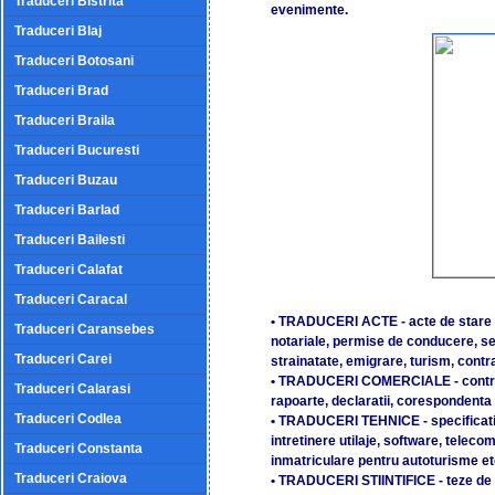
Traduceri Bistrita
evenimente.
Traduceri Blaj
Traduceri Botosani
Traduceri Brad
Traduceri Braila
Traduceri Bucuresti
Traduceri Buzau
Traduceri Barlad
Traduceri Bailesti
Traduceri Calafat
Traduceri Caracal
• TRADUCERI ACTE - acte de stare civ
Traduceri Caransebes
notariale, permise de conducere, sent
Traduceri Carei
strainatate, emigrare, turism, contr
• TRADUCERI COMERCIALE - contract
Traduceri Calarasi
rapoarte, declaratii, corespondenta d
Traduceri Codlea
• TRADUCERI TEHNICE - specificati
intretinere utilaje, software, telecomu
Traduceri Constanta
inmatriculare pentru autoturisme et
Traduceri Craiova
• TRADUCERI STIINTIFICE - teze de 