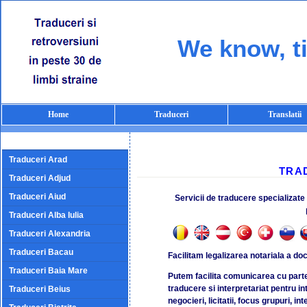
We know, ti
Home
Traduceri
Translatii
Traduceri Arad
TRA
Traduceri Adjud
Traduceri Aiud
Servicii de traducere specializate 
Traduceri Alba Iulia
Traduceri Alexandria
Traduceri Bacau
Facilitam legalizarea notariala a doc
Traduceri Baia Mare
Putem facilita comunicarea cu parte
traducere si interpretariat pentru int
Traduceri Beius
negocieri, licitatii, focus grupuri, i