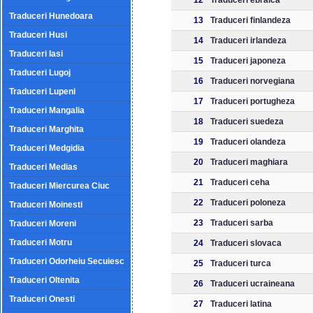
12
Traduceri ebraica
Traduceri Hunedoara
13
Traduceri finlandeza
Traduceri Husi
14
Traduceri irlandeza
Traduceri Iasi
15
Traduceri japoneza
Traduceri Lugoj
16
Traduceri norvegiana
Traduceri Lupeni
17
Traduceri portugheza
Traduceri Mangalia
18
Traduceri suedeza
Traduceri Marghita
19
Traduceri olandeza
Traduceri Medgidia
20
Traduceri maghiara
Traduceri Medias
21
Traduceri ceha
Traduceri Miercurea Ciuc
22
Traduceri poloneza
Traduceri Moinesti
23
Traduceri sarba
Traduceri Moreni
Traduceri Motru
24
Traduceri slovaca
Traduceri Odorheiu Secuiesc
25
Traduceri turca
Traduceri Oltenita
26
Traduceri ucraineana
Traduceri Onesti
27
Traduceri latina